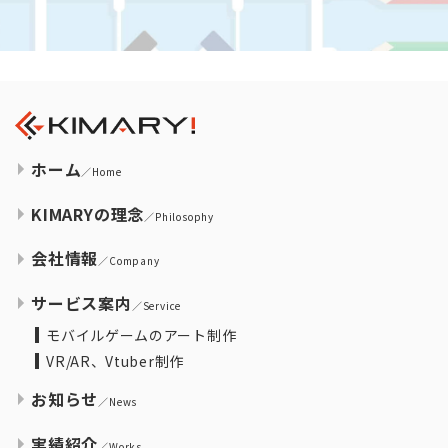
ホーム
／Home
KIMARYの理念
／Philosophy
会社情報
／Company
サービス案内
／Service
モバイルゲームのアート制作
VR/AR、Vtuber制作
お知らせ
／News
実績紹介
／Works